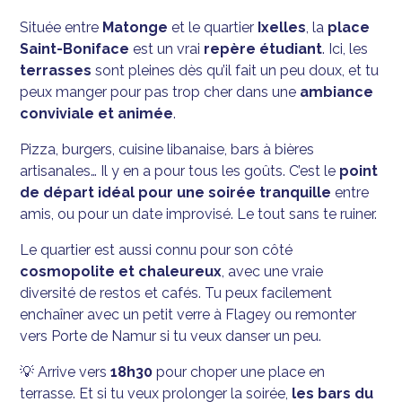
Située entre
Matonge
et le quartier
Ixelles
, la
place
Saint-Boniface
est un vrai
repère étudiant
. Ici, les
terrasses
sont pleines dès qu’il fait un peu doux, et tu
peux manger pour pas trop cher dans une
ambiance
conviviale et animée
.
Pizza, burgers, cuisine libanaise, bars à bières
artisanales… Il y en a pour tous les goûts. C’est le
point
de départ idéal pour une soirée tranquille
entre
amis, ou pour un date improvisé. Le tout sans te ruiner.
Le quartier est aussi connu pour son côté
cosmopolite et chaleureux
, avec une vraie
diversité de restos et cafés. Tu peux facilement
enchaîner avec un petit verre à Flagey ou remonter
vers Porte de Namur si tu veux danser un peu.
💡 Arrive vers
18h30
pour choper une place en
terrasse. Et si tu veux prolonger la soirée,
les bars du