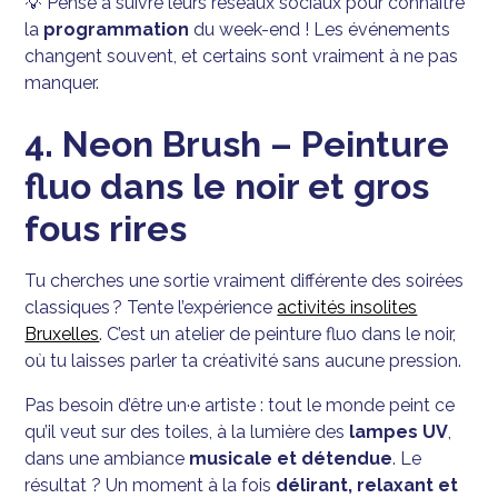
💡 Pense à suivre leurs réseaux sociaux pour connaître
la
programmation
du week-end ! Les événements
changent souvent, et certains sont vraiment à ne pas
manquer.
4. Neon Brush – Peinture
fluo dans le noir et gros
fous rires
Tu cherches une sortie vraiment différente des soirées
classiques ? Tente l’expérience
activités insolites
Bruxelles
. C’est un atelier de peinture fluo dans le noir,
où tu laisses parler ta créativité sans aucune pression.
Pas besoin d’être un·e artiste : tout le monde peint ce
qu’il veut sur des toiles, à la lumière des
lampes UV
,
dans une ambiance
musicale et détendue
. Le
résultat ? Un moment à la fois
délirant, relaxant et