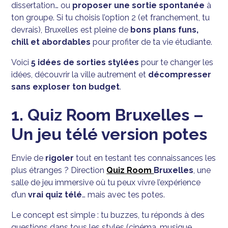
dissertation… ou
proposer une sortie spontanée
à
ton groupe. Si tu choisis l’option 2 (et franchement, tu
devrais), Bruxelles est pleine de
bons plans funs,
chill et abordables
pour profiter de ta vie étudiante.
Voici
5 idées de sorties stylées
pour te changer les
idées, découvrir la ville autrement et
décompresser
sans exploser ton budget
.
1. Quiz Room Bruxelles –
Un jeu télé version potes
Envie de
rigoler
tout en testant tes connaissances les
plus étranges ? Direction
Quiz Room
Bruxelles
, une
salle de jeu immersive où tu peux vivre l’expérience
d’un
vrai quiz télé
… mais avec tes potes.
Le concept est simple : tu buzzes, tu réponds à des
questions dans tous les styles (cinéma, musique,