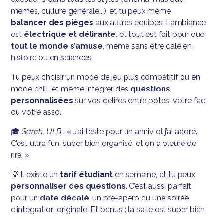
memes, culture générale...), et tu peux même
balancer des pièges
aux autres équipes. L’ambiance
est
électrique et délirante
, et tout est fait pour que
tout le monde s’amuse
, même sans être calé en
histoire ou en sciences.
Tu peux choisir un mode de jeu plus compétitif ou en
mode chill, et même intégrer des
questions
personnalisées
sur vos délires entre potes, votre fac,
ou votre asso.
🎓
Sarah, ULB
: « J’ai testé pour un anniv et j’ai adoré.
C’est ultra fun, super bien organisé, et on a pleuré de
rire. »
💡 Il existe un
tarif étudiant
en semaine, et tu peux
personnaliser des questions
. C’est aussi parfait
pour un
date décalé
, un pré-apéro ou une soirée
d’intégration originale. Et bonus : la salle est super bien