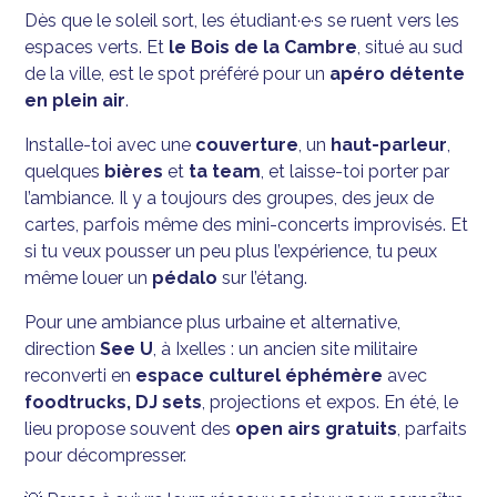
Dès que le soleil sort, les étudiant·e·s se ruent vers les
espaces verts. Et
le Bois de la Cambre
, situé au sud
de la ville, est le spot préféré pour un
apéro détente
en plein air
.
Installe-toi avec une
couverture
, un
haut-parleur
,
quelques
bières
et
ta team
, et laisse-toi porter par
l’ambiance. Il y a toujours des groupes, des jeux de
cartes, parfois même des mini-concerts improvisés. Et
si tu veux pousser un peu plus l’expérience, tu peux
même louer un
pédalo
sur l’étang.
Pour une ambiance plus urbaine et alternative,
direction
See U
, à Ixelles : un ancien site militaire
reconverti en
espace culturel éphémère
avec
foodtrucks, DJ sets
, projections et expos. En été, le
lieu propose souvent des
open airs gratuits
, parfaits
pour décompresser.