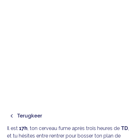
5 SORTIES ÉTUDIANTES À
BRUXELLES APRÈS LES
COURS POUR
DÉCOMPRESSER
December 26, 2025
Terugkeer
Il est
17h
, ton cerveau fume après trois heures de
TD
,
et tu hésites entre rentrer pour bosser ton plan de