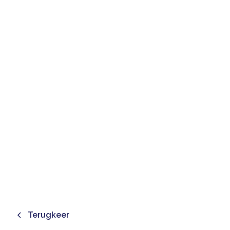
😜EN QUÊTE DE
FESTIVITÉS ? LE TOP 6
D’ACTIVITÉS
INOUBLIABLES À
PROXIMITÉ DE MONS !
December 26, 2025
Terugkeer