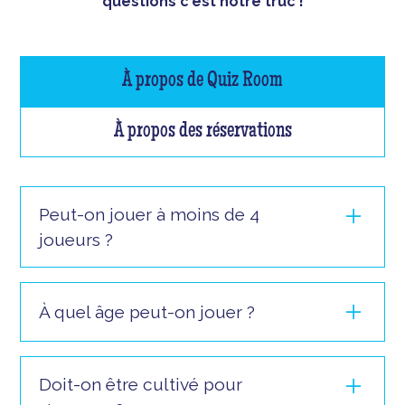
questions c'est notre truc !
À propos de Quiz Room
À propos des réservations
Peut-on jouer à moins de 4
joueurs ?
Vous pouvez jouer à partir de 3 joueurs sauf
pour le jeu "La Taupe" ! Si vous vous présentez
À quel âge peut-on jouer ?
seul ou à 2, nous ne pourrons pas vous faire
jouer.
Il est possible de jouer à partir de à partir de 8
ans ans et jusqu’à n’importe quel âge, dès lors
Doit-on être cultivé pour
que le participant est en mesure de passer 1h