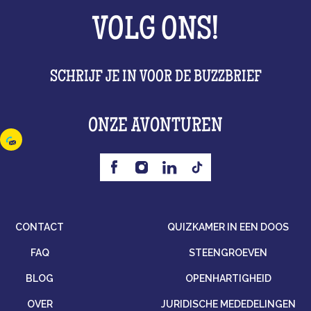
votre groupe.
VOLG ONS!
Le Quiz Master contrôle que tout se passe bien
et peut intervenir en cas de souci.
SCHRIJF JE IN VOOR DE BUZZBRIEF
ONZE AVONTUREN
CONTACT
QUIZKAMER IN EEN DOOS
FAQ
STEENGROEVEN
BLOG
OPENHARTIGHEID
OVER
JURIDISCHE MEDEDELINGEN