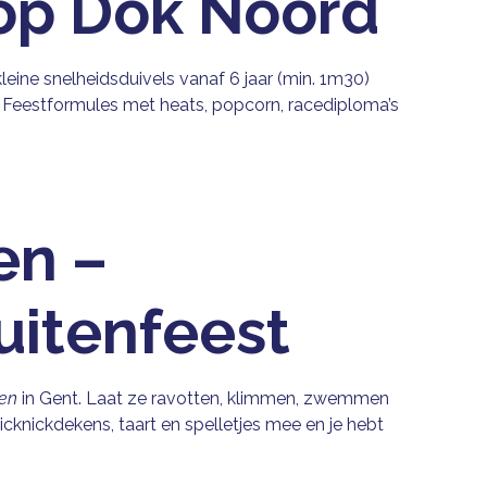
op Dok Noord
kleine snelheidsduivels vanaf 6 jaar (min. 1m30)
uit. Feestformules met heats, popcorn, racediploma’s
en –
uitenfeest
ren
in Gent. Laat ze ravotten, klimmen, zwemmen
cknickdekens, taart en spelletjes mee en je hebt