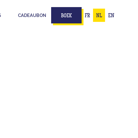
S
CADEAUBON
FR
NL
EN
BOEK
TEN VOOR