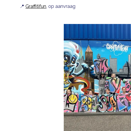
📍
Graffitifun
, op aanvraag