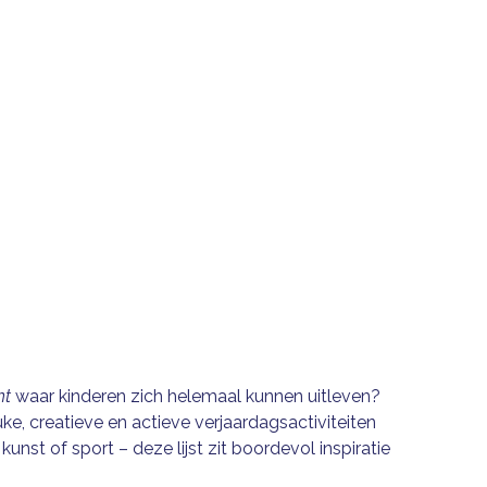
N GENT (WAAR IEDEREEN B
WORDT!)
December 26, 2025
nt
waar kinderen zich helemaal kunnen uitleven?
ke, creatieve en actieve verjaardagsactiviteiten
unst of sport – deze lijst zit boordevol inspiratie