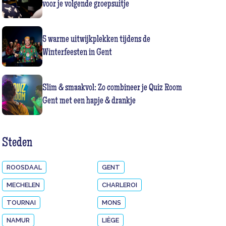
voor je volgende groepsuitje
5 warme uitwijkplekken tijdens de
Winterfeesten in Gent
Slim & smaakvol: Zo combineer je Quiz Room
Gent met een hapje & drankje
Steden
ROOSDAAL
GENT
MECHELEN
CHARLEROI
TOURNAI
MONS
NAMUR
LIÈGE