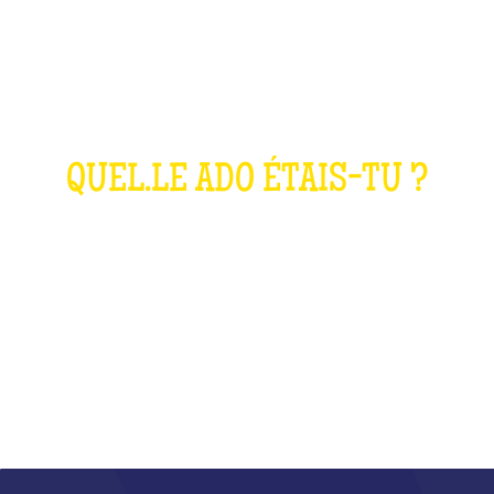
LE QUIZ ANNÉES
2000
QUEL.LE ADO ÉTAIS-TU ?
QU'EST-CE QUE C'EST ?