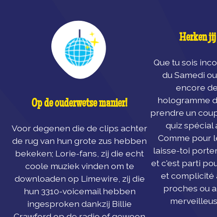
Herken jij
Que tu sois inco
du Samedi ou
encore de
hologramme de 
Op de ouderwetse manier!
prendre un coup
quiz spécial
Voor degenen die de clips achter
Comme pour le 
de rug van hun grote zus hebben
laisse-toi porte
bekeken; Lorie-fans, zij die echt
et c'est parti po
coole muziek vinden om te
et complicité 
downloaden op Limewire, zij die
proches ou am
hun 3310-voicemail hebben
merveilleus
ingesproken dankzij Billie
Crawford op de radio of gewoon