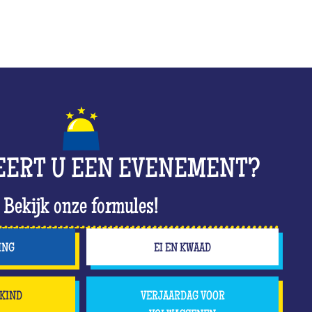
EERT U EEN EVENEMENT?
Bekijk onze formules!
ING
EI EN KWAAD
KIND
VERJAARDAG VOOR