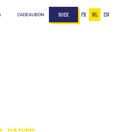
S
CADEAUBON
FR
NL
EN
BOEK