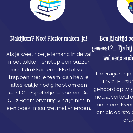
Nakijken? Nee! Plezier maken, ja!
Ben jij altijd 
geweest?... Tja b
Als je weet hoe je iemand in de val
wel eens and
moet lokken, snel op een buzzer
moet drukken en dikke lol kunt
De vragen zijn 
trappen met je team, dan heb je
Trivial Pursui
alles wat je nodig hebt om een
gehoord op tv, 
echt Quizspelletje te spelen. De
media, verteld o
Quiz Room ervaring vind je niet in
meer een kwest
een boek, maar wel met vrienden.
om als eerste 
dru