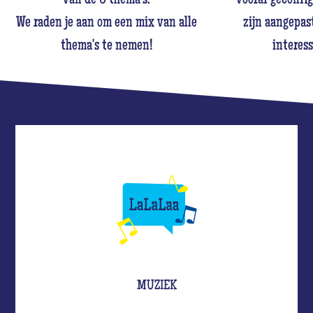
van de 6 thema's.
vooraf geconfig
We raden je aan om een mix van alle
zijn aangepast
thema's te nemen!
interess
MUZIEK