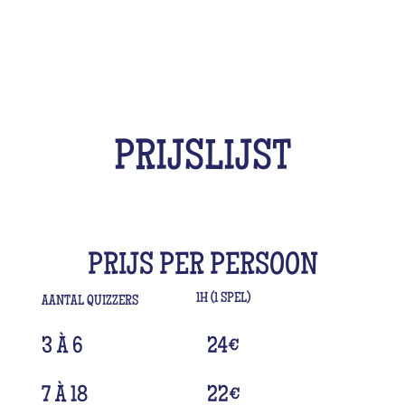
PRIJSLIJST
PRIJS PER PERSOON
1H (1 SPEL)
AANTAL QUIZZERS
3 À 6
24
€
7 À 18
22
€