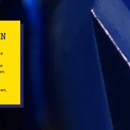
EN
je
je
ten
gen,