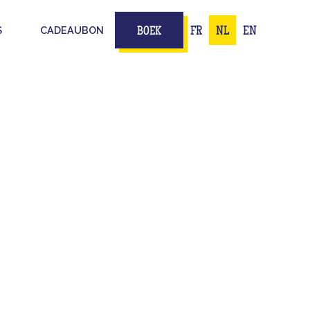
S
CADEAUBON
FR
NL
EN
BOEK
TEIT
ILIE