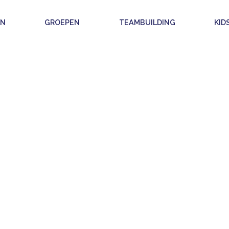
EN
GROEPEN
TEAMBUILDING
KID
 UNIEKE ACTIVI
R DE HELE FAM