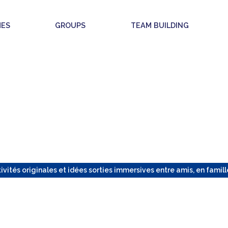
ES
GROUPS
TEAM BUILDING
ivités originales et idées sorties immersives entre amis, en famill
 EEN QUIZ IN GENT DE 