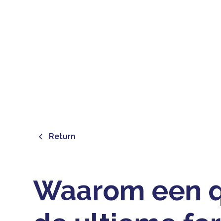
FO
Return
Waarom een qu