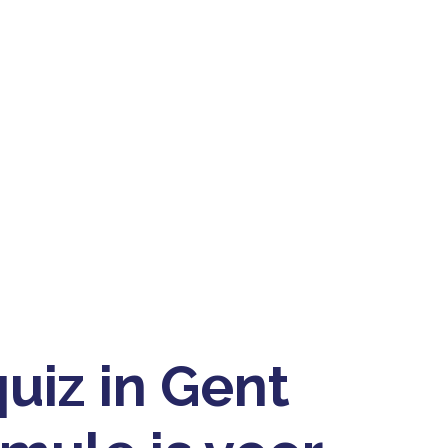
RMULE IS VOOR JE VOLGE
GROEPSUITJE
April 28, 2026
iz in Gent