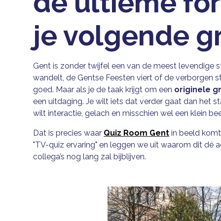
de ultieme for
je volgende g
Gent is zonder twijfel een van de meest levendige s
wandelt, de Gentse Feesten viert of de verborgen ste
goed. Maar als je de taak krijgt om een
originele g
een uitdaging. Je wilt iets dat verder gaat dan het 
wilt interactie, gelach en misschien wel een klein bee
Dat is precies waar
Quiz Room Gent
in beeld komt
"TV-quiz ervaring" en leggen we uit waarom dit dé act
collega’s nog lang zal bijblijven.