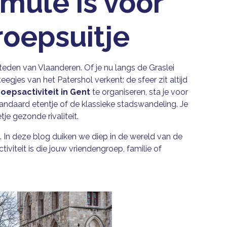
mule is voor
roepsuitje
teden van Vlaanderen. Of je nu langs de Graslei
egjes van het Patershol verkent: de sfeer zit altijd
roepsactiviteit in Gent
te organiseren, sta je voor
standaard etentje of de klassieke stadswandeling. Je
tje gezonde rivaliteit.
. In deze blog duiken we diep in de wereld van de
iviteit is die jouw vriendengroep, familie of