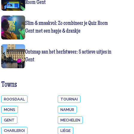
Room Gent
Slim & smaakvol: Zo combineer je Quiz Room
Gent met een hapje & drankje
Ontsnap aan het herfstweer: 5 actieve uitjes in
Gent
Towns
ROOSDAAL
TOURNAI
MONS
NAMUR
GENT
MECHELEN
CHARLEROI
LIÈGE