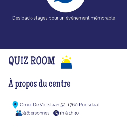
Des back-stages pour un événement mémorable
QUIZ ROOM
À propos du centre
Omer De Vidtslaan 52, 1760 Roosdaal
3
à
18
personnes
1h à 1h30