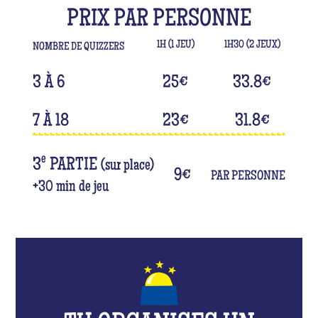
PRIX PAR PERSONNE
1H (1 JEU)
1H30 (2 JEUX)
NOMBRE DE QUIZZERS
3 À 6
25
€
33.8
€
7 À 18
23
€
31.8
€
e
3
PARTIE
(sur place)
9
€
PAR PERSONNE
+30 min de jeu