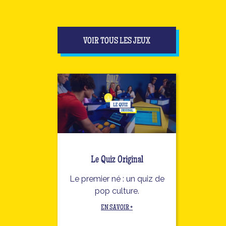
VOIR TOUS LES JEUX
Le Quiz Original
Le premier né : un quiz de
pop culture.
EN SAVOIR +