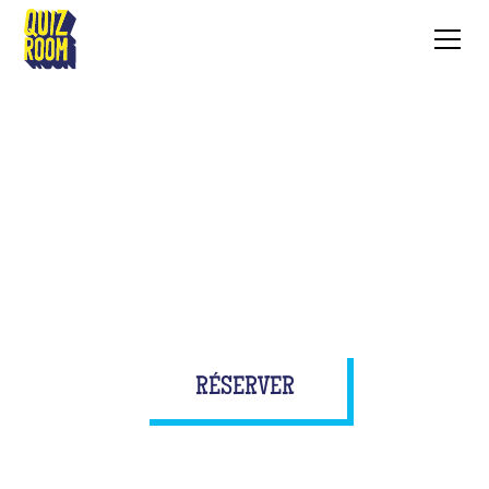
BUZZE POUR DE VRAI SUR
UN PLATEAU MIEUX QU'À LA
TÉLÉ À ROOSDAAL
RÉSERVER