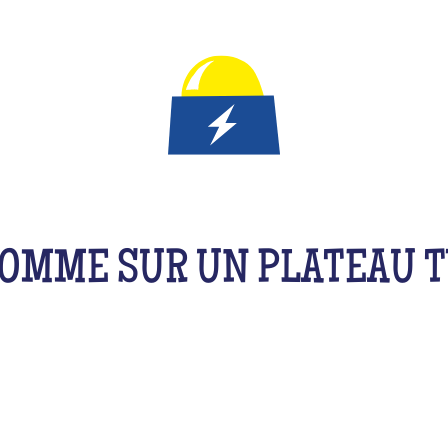
N JEU DE QUIZ POUR LES
OMME SUR UN PLATEAU T
 activité originale et adaptée pour qu’ils s’éclat
zzer en équipe, avec leurs amis, cousins, fratrie 
t un peu les méninges ! De la musique aux films, 