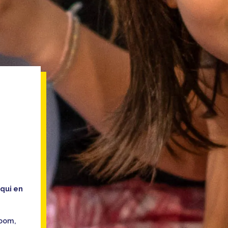
 qui en
Room,