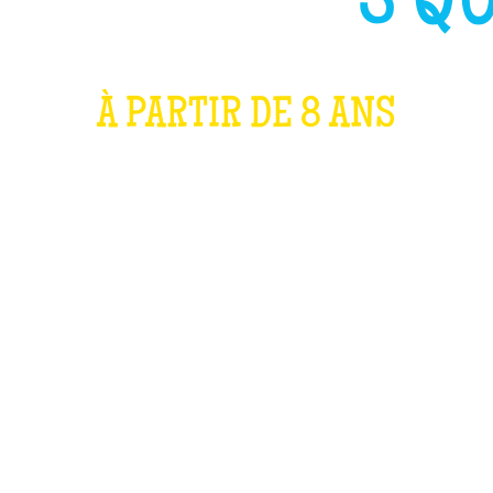
UT COMME
3 QU
À PARTIR DE 8 ANS
QU'EST-CE QUE C'EST ?