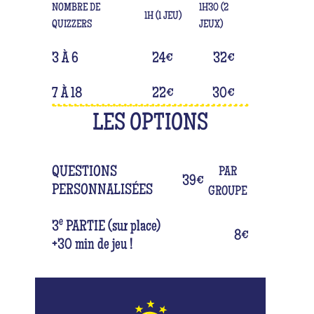
NOMBRE DE
1H30 (2
1H (1 JEU)
QUIZZERS
JEUX)
3 À 6
24
€
32
€
7 À 18
22
€
30
€
LES OPTIONS
QUESTIONS
PAR
39
€
PERSONNALISÉES
GROUPE
e
3
PARTIE
(sur place)
8
€
+30 min de jeu !