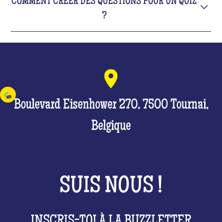
COMMENT CRÉER DES QUESTIONS POUR UN QUIZ
?
- Définir le thème de votre quiz
- Définir la formulation des questions
- Définir les réponses proposées
- Enregistre-toi ta propre voix et surprend tout le
monde !
Boulevard Eisenhower 270, 7500 Tournai,
Belgique
SUIS NOUS !
INSCRIS-TOI À LA BUZZLETTER