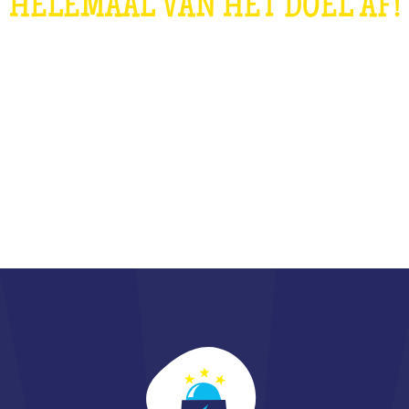
HELEMAAL VAN HET DOEL AF!
WAT IS DAT?