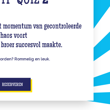
WTF-QUIZ
2
t momentum van gecontroleerde
chaos voort
e broer succesvol maakte.
orden? Rommelig en leuk.
RESERVEREN