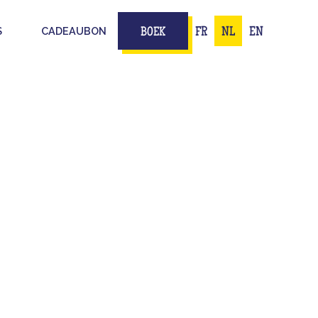
S
CADEAUBON
FR
NL
EN
BOEK
HET UIT