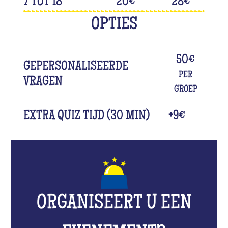
7 TOT 18
20
€
28
€
OPTIES
50€
GEPERSONALISEERDE
PER
VRAGEN
GROEP
EXTRA QUIZ TIJD (30 MIN)
+9€
ORGANISEERT U EEN