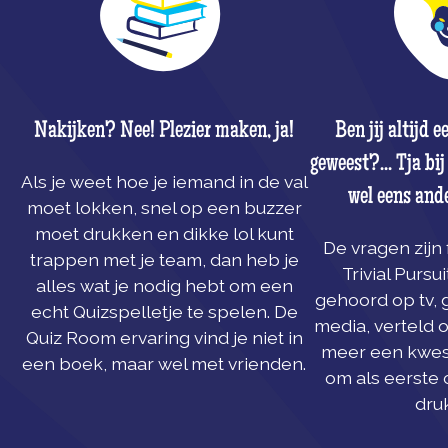
Nakijken? Nee! Plezier maken, ja!
Ben jij altijd 
geweest?... Tja b
Als je weet hoe je iemand in de val
wel eens and
moet lokken, snel op een buzzer
moet drukken en dikke lol kunt
De vragen zijn 
trappen met je team, dan heb je
Trivial Pursui
alles wat je nodig hebt om een
gehoord op tv, 
echt Quizspelletje te spelen. De
media, verteld o
Quiz Room ervaring vind je niet in
meer een kwest
een boek, maar wel met vrienden.
om als eerste 
dru