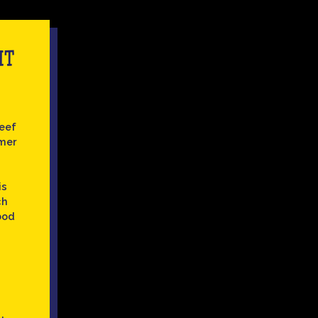
IT
leef
emer
e
is
ch
bod