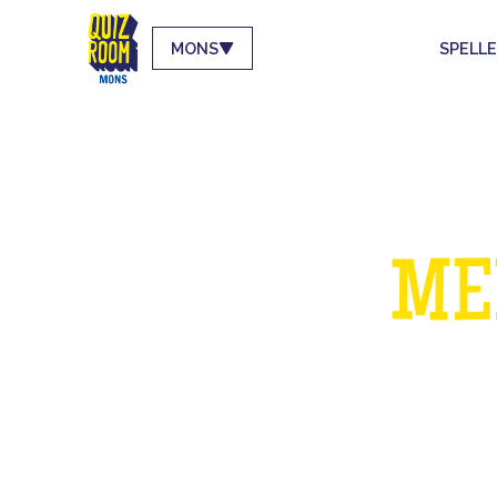
MONS
SPELL
EEN 
ME