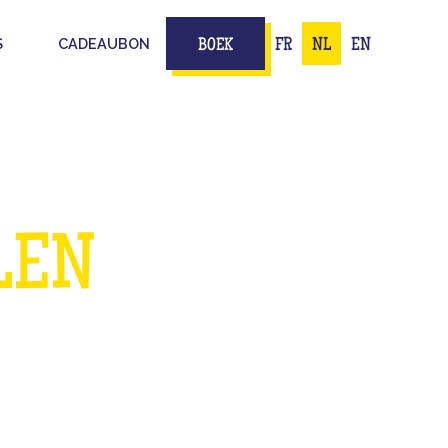
S
CADEAUBON
FR
NL
EN
BOEK
 ONZE
LEN