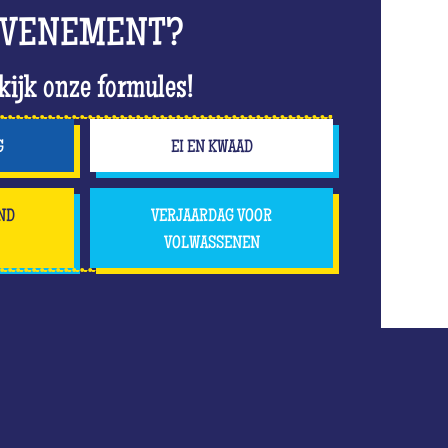
EVENEMENT?
kijk onze formules!
G
EI EN KWAAD
ND
VERJAARDAG VOOR
VOLWASSENEN