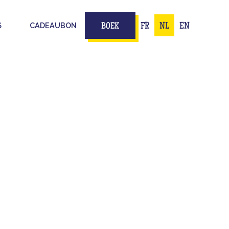
S
CADEAUBON
FR
NL
EN
BOEK