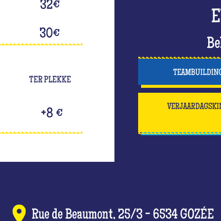
32
€
30
€
Be
TEAMBUILDIN
TER PLEKKE
VERJAARDAGSKI
+8 €
Rue de Beaumont, 25/3 - 6534 GOZÉE