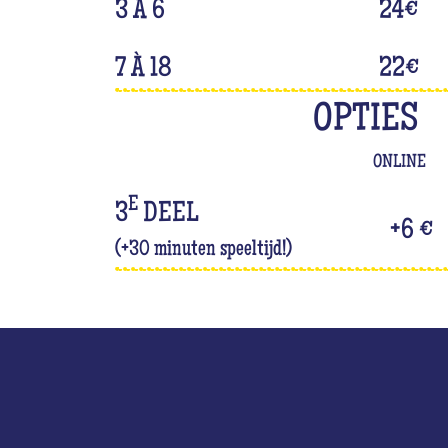
3 À 6
24
€
7 À 18
22
€
OPTIES
ONLINE
E
3
DEEL
+6 €
(+30 minuten speeltijd!)