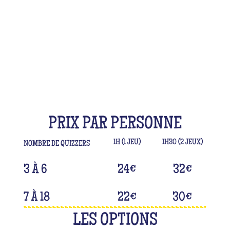
LES TARIFS
PRIX PAR PERSONNE
1H (1 JEU)
1H30 (2 JEUX)
NOMBRE DE QUIZZERS
3 À 6
24
€
32
€
7 À 18
22
€
30
€
LES OPTIONS