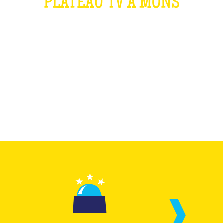
PLATEAU TV À MONS
QU'EST-CE QUE C'EST ?