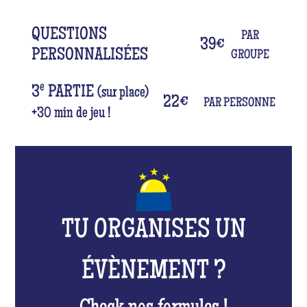
QUESTIONS
PAR
39
€
PERSONNALISÉES
GROUPE
e
3
PARTIE
(sur place)
22
€
PAR PERSONNE
+30 min de jeu !
TU ORGANISES UN
ÉVÈNEMENT ?