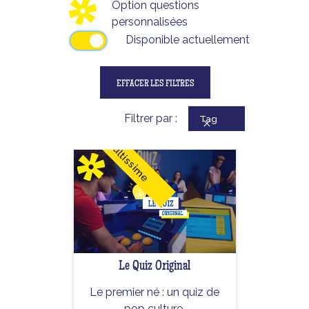
Option questions
Ado
0
Disponible en anglais
personnalisées
Adulte
0
Disponible en flamand
Disponible actuellement
EFFACER LES FILTRES
Filtrer par :
Tag
Cultissime
Le Quiz Original
Le premier né : un quiz de
pop culture.