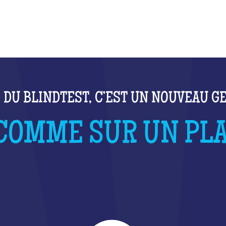
QU'EST-CE QUE C'EST ?
S DU BLINDTEST, C’EST UN NOUVEAU GE
COMME SUR UN PLAT