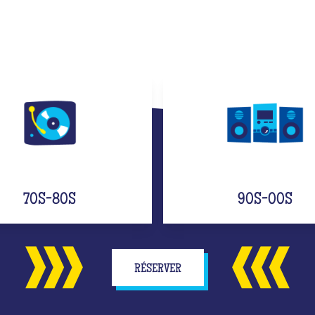
70S-80S
90S-00S
RÉSERVER