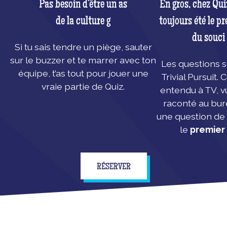
Pas besoin d’être un as
En gros, chez Qui
de la culture g
toujours été le pr
du souci 
Si tu sais tendre un piège, sauter
sur le buzzer et te marrer avec ton
Les questions so
équipe, t’as tout pour jouer une
Trivial Pursuit.
vraie partie de Quiz.
entendu à TV, vu
raconté au bure
une question de 
le
premier
RÉSERVER