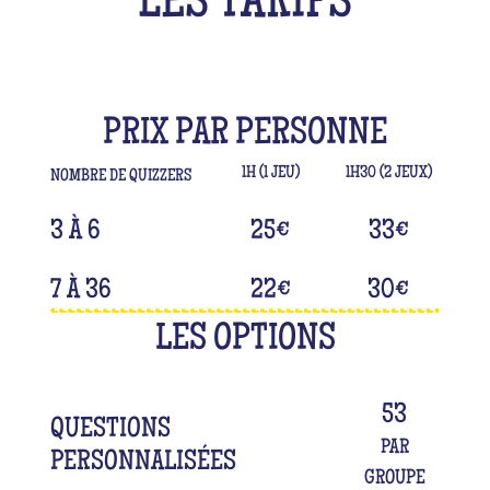
LES TARIFS
PRIX PAR PERSONNE
1H (1 JEU)
1H30 (2 JEUX)
NOMBRE DE QUIZZERS
3 À 6
25
€
33
€
7 À 36
22
€
30
€
LES OPTIONS
53
QUESTIONS
PAR
PERSONNALISÉES
GROUPE