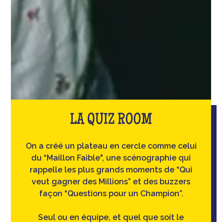
LA QUIZ ROOM
On a créé un plateau en cercle comme celui
du “Maillon Faible", une scénographie qui
rappelle les plus grands moments de “Qui
veut gagner des Millions” et des buzzers
façon “Questions pour un Champion”.
Seul ou en équipe, et quel que soit le