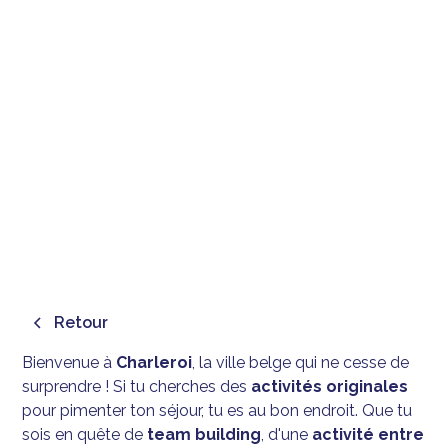
TOP 5 DES ACTIVITÉS
ORIGINALES À CHARLEROI
🏙️
December 26, 2025
Retour
Bienvenue à
Charleroi
, la ville belge qui ne cesse de
surprendre ! Si tu cherches des
activités originales
pour pimenter ton séjour, tu es au bon endroit. Que tu
sois en quête de
team building
, d'une
activité entre