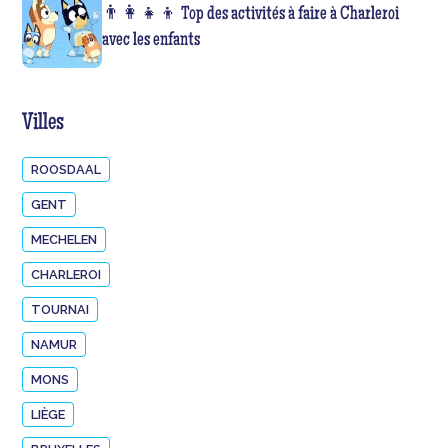
👨‍👩‍👧‍👦 Top des activités à faire à Charleroi
avec les enfants
Villes
ROOSDAAL
GENT
MECHELEN
CHARLEROI
TOURNAI
NAMUR
MONS
LIÈGE