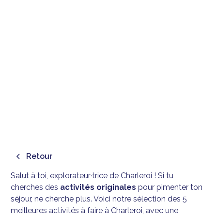
NOS ACTIVITÉS
ORIGINALES PRÉFÉRÉES À
CHARLEROI 🏙️
December 26, 2025
Retour
Salut à toi, explorateur·trice de Charleroi ! Si tu
cherches des
activités originales
pour pimenter ton
séjour, ne cherche plus. Voici notre sélection des 5
meilleures activités à faire à Charleroi, avec une